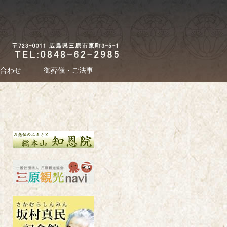
合わせ
御葬儀・ご法事