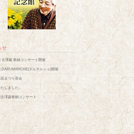
らせ
 古澤巖 奉納コンサート開催
 DARUMARCHE[ダルマルシェ]開催
回花まつり茶会
いたしました。
回古澤巌奉納コンサート