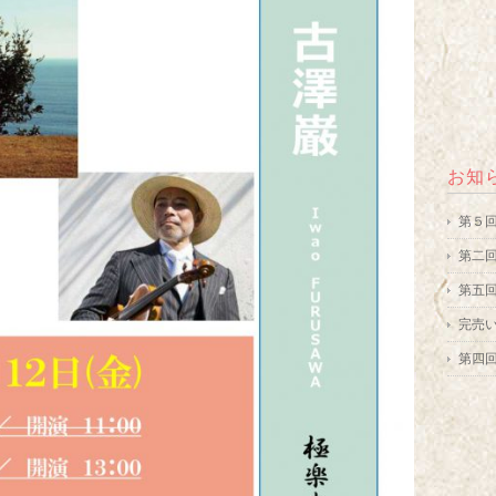
お知
第５回
第二回
第五
完売
第四