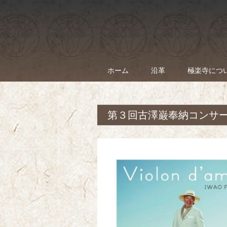
ホーム
沿革
極楽寺につ
第３回古澤巌奉納コンサ