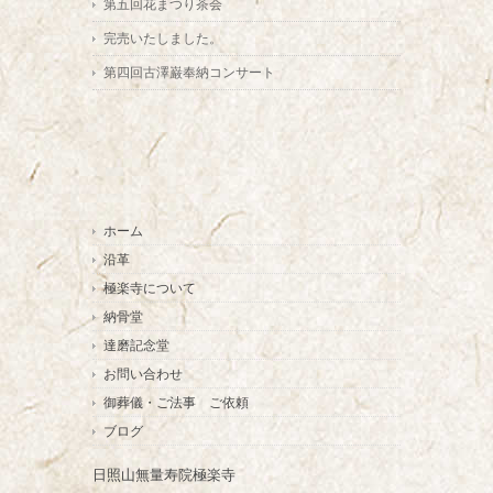
第五回花まつり茶会
完売いたしました。
第四回古澤巌奉納コンサート
ホーム
沿革
極楽寺について
納骨堂
達磨記念堂
お問い合わせ
御葬儀・ご法事 ご依頼
ブログ
日照山無量寿院極楽寺